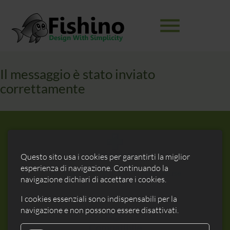
menu
Il messaggio è stato inviato
Parole
RICERCA
correttamente
chiave
Completo
Questo sito usa i cookies per garantirti la miglior
esperienza di navigazione. Continuando la
Un ricco insieme di periferiche incluse
navigazione dichiari di accettare i cookies.
I cookies essenziali sono indispensabili per la
navigazione e non possono essere disattivati.
Compatibile